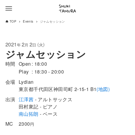
TOP
Events
ジャムセッション
2021
2
2
(
)
火
年
月
日
ジャムセッション
時間
Open
18:00
Play
18:30 - 20:00
会場
Lydian
東京都
千代田区
神田司町 2-15-1
B1
(地図)
出演
江澤茜
- アルトサックス
田村衆記 - ピアノ
南山拓朗
- ベース
MC
2300
円