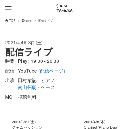
TOP
Events
配信ライブ
2021
4
3
(
)
土
年
月
日
配信ライブ
時間
Play
19:30 - 20:30
配信
YouTube
(配信ページ)
出演
田村衆記 - ピアノ
南山拓朗
- ベース
MC
視聴無料
2021/3/27(土)
2021/4/8(木)
←
→
ジャムセッション
Clarinet/Piano Duo