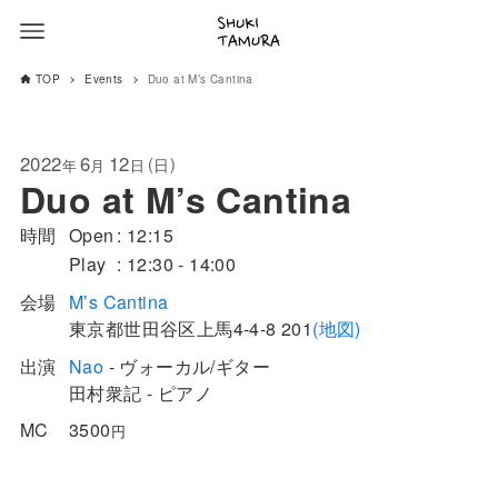
TOP
Events
Duo at M’s Cantina
2022
6
12
(
)
日
年
月
日
Duo at M’s Cantina
時間
Open
12:15
Play
12:30 - 14:00
会場
M’s Cantina
東京都
世田谷区
上馬4-4-8
201
(地図)
出演
Nao
- ヴォーカル/ギター
田村衆記 - ピアノ
MC
3500
円