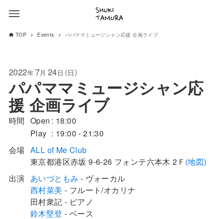
TOP
Events
パパママミュージシャン応援 企画ライブ
2022
7
24
(
)
日
年
月
日
パパママミュージシャン応
援 企画ライブ
時間
Open
18:00
Play
19:00 - 21:30
会場
ALL of Me Club
東京都
港区
赤坂 9-6-26
フォンテ六本木 2Ｆ
(地図)
出演
あいづともみ
- ヴォーカル
西村菜美
- フルート/オカリナ
田村衆記 - ピアノ
鈴木堅登
- ベース