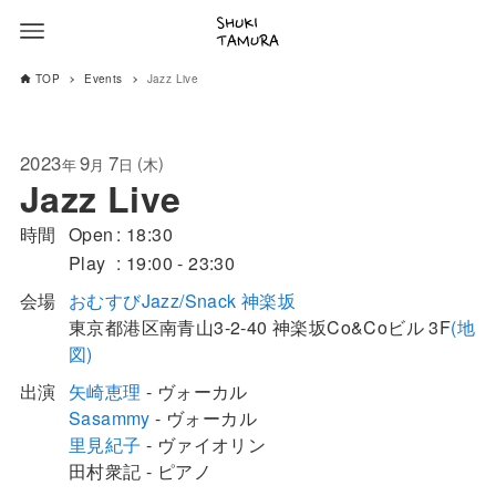
TOP
Events
Jazz Live
2023
9
7
(
)
木
年
月
日
Jazz Live
時間
Open
18:30
Play
19:00 - 23:30
会場
おむすびJazz/Snack 神楽坂
東京都
港区
南青山3-2-40
神楽坂Co&Coビル 3F
(地
図)
出演
矢崎恵理
- ヴォーカル
Sasammy
- ヴォーカル
里見紀子
- ヴァイオリン
田村衆記 - ピアノ