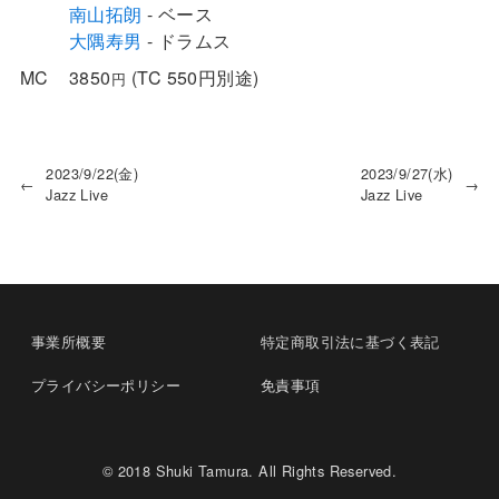
南山拓朗
- ベース
大隅寿男
- ドラムス
MC
3850
TC 550円別途
円
2023/9/22(金)
2023/9/27(水)
←
→
Jazz Live
Jazz Live
事業所概要
特定商取引法に基づく表記
プライバシーポリシー
免責事項
© 2018 Shuki Tamura. All Rights Reserved.