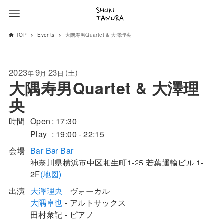
TOP
Events
大隅寿男Quartet & 大澤理央
2023
9
23
(
)
土
年
月
日
大隅寿男Quartet & 大澤理
央
時間
Open
17:30
Play
19:00 - 22:15
会場
Bar Bar Bar
神奈川県
横浜市中区
相生町1-25
若葉運輸ビル 1-
2F
(地図)
出演
大澤理央
- ヴォーカル
大隅卓也
- アルトサックス
田村衆記 - ピアノ