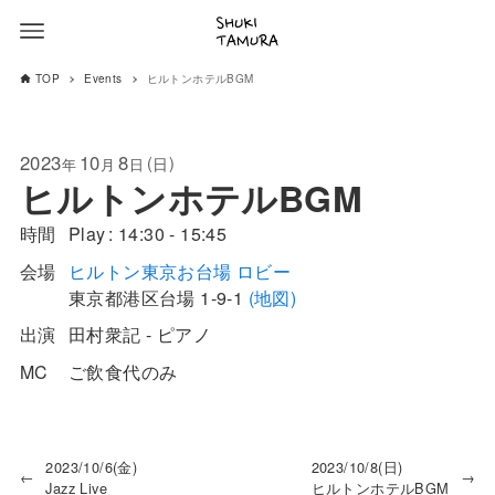
TOP
Events
ヒルトンホテルBGM
2023
10
8
(
)
日
年
月
日
ヒルトンホテルBGM
時間
Play
14:30 - 15:45
会場
ヒルトン東京お台場 ロビー
東京都
港区
台場 1-9-1
(地図)
出演
田村衆記 - ピアノ
MC
ご飲食代のみ
2023/10/6(金)
2023/10/8(日)
←
→
Jazz Live
ヒルトンホテルBGM