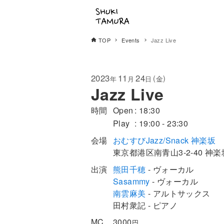
TOP
Events
Jazz Live
2023
11
24
(
)
金
年
月
日
Jazz Live
時間
Open
18:30
Play
19:00 - 23:30
会場
おむすびJazz/Snack 神楽坂
東京都
港区
南青山3-2-40
神楽坂
出演
熊田千穂
- ヴォーカル
Sasammy
- ヴォーカル
南雲麻美
- アルトサックス
田村衆記 - ピアノ
MC
3000
円