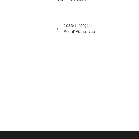
2023/11/20(月)
←
Vocal/Piano Duo