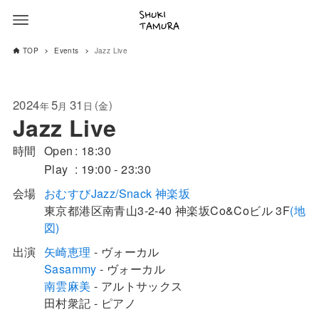
TOP
Events
Jazz Live
2024
5
31
(
)
金
年
月
日
Jazz Live
時間
Open
18:30
Play
19:00 - 23:30
会場
おむすびJazz/Snack 神楽坂
東京都
港区
南青山3-2-40
神楽坂Co&Coビル 3F
(地
図)
出演
矢崎恵理
- ヴォーカル
Sasammy
- ヴォーカル
南雲麻美
- アルトサックス
田村衆記 - ピアノ