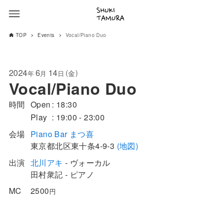
TOP
Events
Vocal/Piano Duo
2024
6
14
(
)
金
年
月
日
Vocal/Piano Duo
時間
Open
18:30
Play
19:00 - 23:00
会場
Piano Bar まつ喜
東京都
北区
東十条4-9-3
(地図)
出演
北川アキ
- ヴォーカル
田村衆記 - ピアノ
MC
2500
円