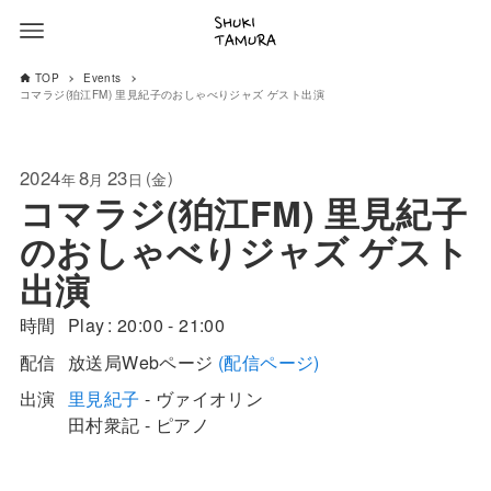
TOP
Events
コマラジ(狛江FM) 里見紀子のおしゃべりジャズ ゲスト出演
2024
8
23
(
)
金
年
月
日
コマラジ(狛江FM) 里見紀子
のおしゃべりジャズ ゲスト
出演
時間
Play
20:00 - 21:00
配信
放送局Webページ
(配信ページ)
出演
里見紀子
- ヴァイオリン
田村衆記 - ピアノ