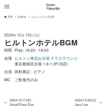
TOP
Events
ヒルトンホテルBGM
2024
10
19
(
)
土
年
月
日
ヒルトンホテルBGM
時間
Play
16:20 - 18:30
会場
ヒルトン東京お台場 テラスラウンジ
東京都
港区
台場 1-9-1
2F
(地図)
出演
田村衆記 - ピアノ
MC
ご飲食代のみ
2024/10/17(木)
2024/10/22(火)
←
→
Vocal/Piano Duo
Jazz Live