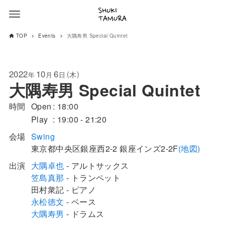
TOP
Events
大隅寿男 Special Quintet
2022
10
6
(
)
木
年
月
日
大隅寿男 Special Quintet
時間
Open
18:00
Play
19:00 - 21:20
会場
Swing
東京都
中央区
銀座西2-2
銀座インズ2-2F
(地図)
出演
大隅卓也
- アルトサックス
笠島真那
- トランペット
田村衆記 - ピアノ
永松徳文
- ベース
大隅寿男
- ドラムス