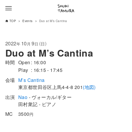
TOP
Events
Duo at M’s Cantina
2022
10
9
(
)
日
年
月
日
Duo at M’s Cantina
時間
Open
16:00
Play
16:15 - 17:45
会場
M’s Cantina
東京都
世田谷区
上馬4-4-8
201
(地図)
出演
Nao
- ヴォーカル/ギター
田村衆記 - ピアノ
MC
3500
円